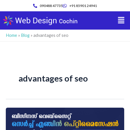
Skip
090488 47735
+91 85901 24941
to
Men
content
Home
»
Blog
»
advantages of seo
advantages of seo