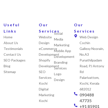
Useful
Our
Our
Links
Services
Services
Social
Home
Website
Web Design
Media
About Us
Design
Cochin
Marketing
Testimonials
eCommerce
Gallexy Noorain,
Mobile App
Contact Us
Development
No.A3
Development
SEO Packages
Shopify
Punathilpadam
Branding
Blog
Development
Road, PJ Antony
Services
Sitemap
SEO
Rd
Logo
Services
Palarivattom,
Design
Kochi
Kochi, Kerala
Digital
682012
090488
Marketing
47735
Kochi
+91 85901