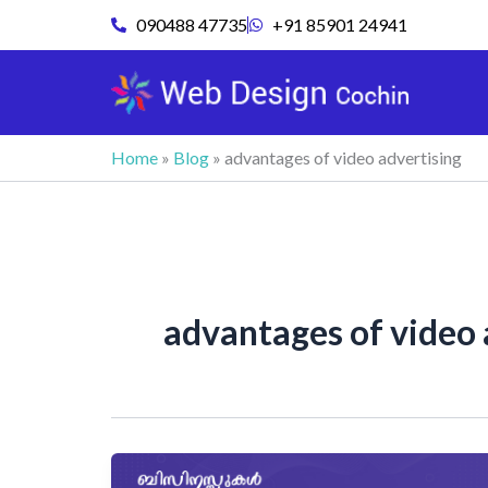
Skip
090488 47735
+91 85901 24941
to
content
Home
»
Blog
»
advantages of video advertising
advantages of video 