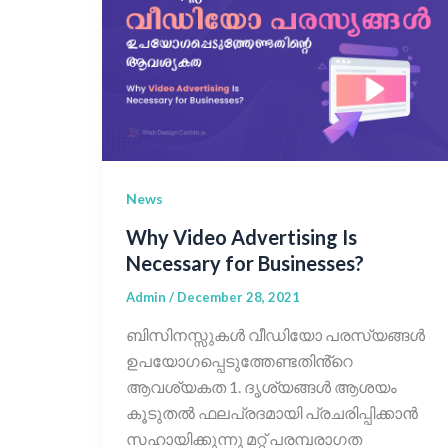
News
Why Video Advertising Is
Necessary for Businesses?
Admin
/
December 28, 2021
ബിസിനസ്സുകൾ വീഡിയോ പരസ്യങ്ങൾ
ഉപയോഗപ്പെടുത്തേണ്ടതിൻ്റെ
ആവശ്യകത 1. ദൃശ്യങ്ങൾ ആശയം
കൂടുതൽ ഫലപ്രദമായി പ്രചരിപ്പിക്കാൻ
സഹായിക്കുന്നു മറ്റ് പരമ്പരാഗത