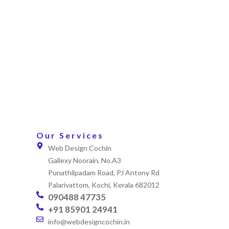
Our Services
Web Design Cochin
Gallexy Noorain, No.A3
Punathilpadam Road, PJ Antony Rd
Palarivattom, Kochi, Kerala 682012
090488 47735
+91 85901 24941
info@webdesigncochin.in